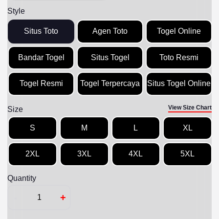
Style
Situs Toto
Agen Toto
Togel Online
Bandar Togel
Situs Togel
Toto Resmi
Togel Resmi
Togel Terpercaya
Situs Togel Online
View Size Chart
Size
S
M
L
XL
2XL
3XL
4XL
5XL
Quantity
-
+