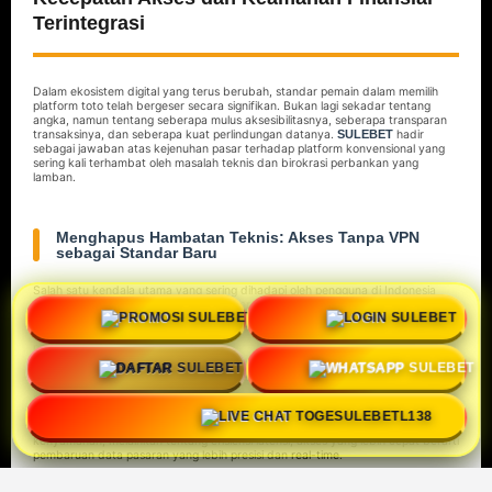
Terintegrasi
Dalam ekosistem digital yang terus berubah, standar pemain dalam memilih
platform toto telah bergeser secara signifikan. Bukan lagi sekadar tentang
angka, namun tentang seberapa mulus aksesibilitasnya, seberapa transparan
transaksinya, dan seberapa kuat perlindungan datanya.
SULEBET
hadir
sebagai jawaban atas kejenuhan pasar terhadap platform konvensional yang
sering kali terhambat oleh masalah teknis dan birokrasi perbankan yang
lamban.
Menghapus Hambatan Teknis: Akses Tanpa VPN
sebagai Standar Baru
Salah satu kendala utama yang sering dihadapi oleh pengguna di Indonesia
adalah pemblokiran akses atau isu "Internet Positif". Mayoritas platform
PROMO
LOGIN
memaksa penggunanya menggunakan VPN yang sering kali justru
memperlambat koneksi dan mengancam keamanan data pribadi melalui
penyedia proxy pihak ketiga.
DAFTAR
WHATSAPP
SULEBET melakukan pendekatan berbeda dengan mengimplementasikan
arsitektur infrastruktur jaringan terbaru. Dengan sistem
smart-routing
dan
optimasi
mirroring
yang canggih, pengguna dapat mengakses platform secara
LIVE CHAT
langsung tanpa bantuan aplikasi pihak ketiga. Ini bukan sekadar tentang
kenyamanan, melainkan tentang efisiensi latensi; akses yang lebih cepat berarti
pembaruan data pasaran yang lebih presisi dan
real-time
.