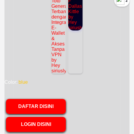
`2
Color:
blue
DAFTAR DISINI
LOGIN DISINI