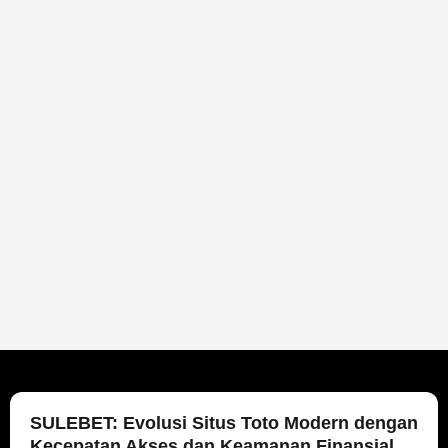
SULEBET: Evolusi Situs Toto Modern dengan
Kecepatan Akses dan Keamanan Finansial