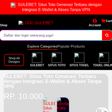
SULEBET: Situs Toto Generasi Terbaru dengan
Akses login cepat dan stabil.
Integrasi E-Wallet & Akses Tanpa VPN
Pasaran lengkap & result resmi.
Cart
Bonus dan event menarik setiap hari!
Shop
Account
Daftar dan login sekarang juga!
Explore Categories
Popular Products
Shop All
Designs
SULEBET
SITUS TOTO
SITUS TOGEL
TOGEL ONLI
SULEBET: Situs Toto Generasi Terbaru
dengan Integrasi E-Wallet & Akses Tanpa
VPN
RP. 10.000