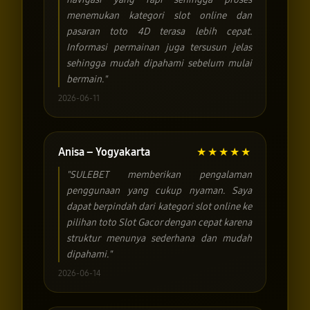
menemukan kategori slot online dan
pasaran toto 4D terasa lebih cepat.
Informasi permainan juga tersusun jelas
sehingga mudah dipahami sebelum mulai
bermain."
2026-06-11
Anisa – Yogyakarta
★★★★★
"SULEBET memberikan pengalaman
penggunaan yang cukup nyaman. Saya
dapat berpindah dari kategori slot online ke
pilihan toto Slot Gacor dengan cepat karena
struktur menunya sederhana dan mudah
dipahami."
2026-06-14