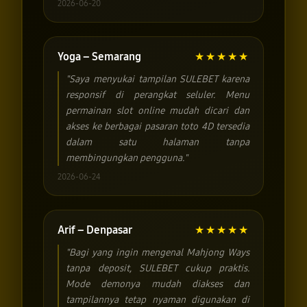
2026-06-20
Yoga – Semarang
★★★★★
"Saya menyukai tampilan SULEBET karena
responsif di perangkat seluler. Menu
permainan slot online mudah dicari dan
akses ke berbagai pasaran toto 4D tersedia
dalam satu halaman tanpa
membingungkan pengguna."
2026-06-24
Arif – Denpasar
★★★★★
"Bagi yang ingin mengenal Mahjong Ways
tanpa deposit, SULEBET cukup praktis.
Mode demonya mudah diakses dan
tampilannya tetap nyaman digunakan di