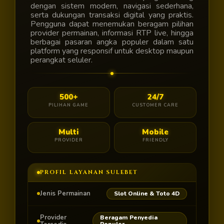
dengan sistem modern, navigasi sederhana,
serta dukungan transaksi digital yang praktis.
Pengguna dapat menemukan beragam pilihan
provider permainan, informasi RTP live, hingga
berbagai pasaran angka populer dalam satu
platform yang responsif untuk desktop maupun
perangkat seluler.
500+
24/7
PILIHAN GAME
CUSTOMER CARE
Multi
Mobile
PROVIDER
FRIENDLY
PROFIL LAYANAN SULEBET
Jenis Permainan
Slot Online & Toto 4D
Provider
Beragam Penyedia
Populer