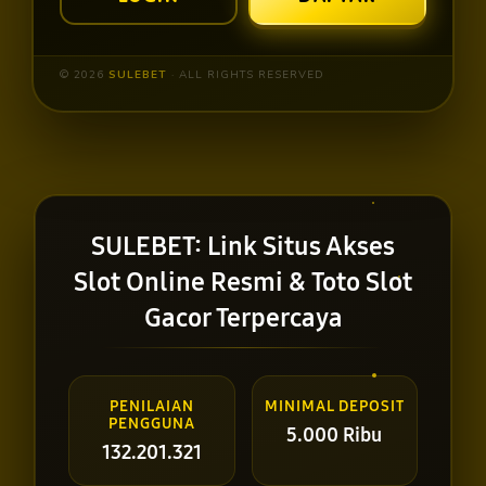
© 2026
SULEBET
· ALL RIGHTS RESERVED
Layer Popup Close
SULEBET: Link Situs Akses
Slot Online Resmi & Toto Slot
Gacor Terpercaya
PENILAIAN
MINIMAL DEPOSIT
PENGGUNA
5.000 Ribu
132.201.321