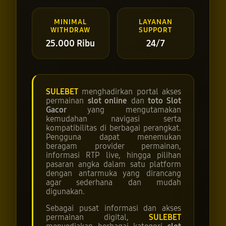
MINIMAL
LAYANAN
WITHDRAW
SUPPORT
25.000 Ribu
24/7
SULEBET
menghadirkan portal akses
permainan
slot online
dan
toto Slot
Gacor
yang mengutamakan
kemudahan navigasi serta
kompatibilitas di berbagai perangkat.
Pengguna dapat menemukan
beragam provider permainan,
informasi RTP live, hingga pilihan
pasaran angka dalam satu platform
dengan antarmuka yang dirancang
agar sederhana dan mudah
digunakan.
Sebagai pusat informasi dan akses
permainan digital,
SULEBET