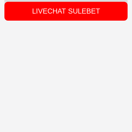
LIVECHAT SULEBET