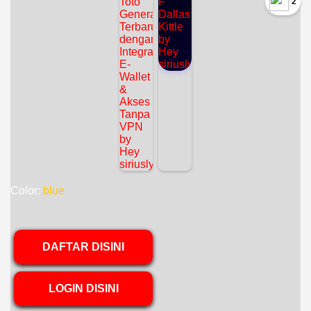
`2
Color:
blue
DAFTAR DISINI
LOGIN DISINI